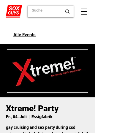
Alle Events
Xtreme! Party
Fr., 04. Juli
  |  
Essigfabrik
gay cruising and sex party during csd