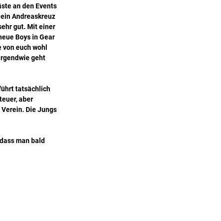
äste an den Events 
 ein Andreaskreuz 
ehr gut. Mit einer 
neue Boys in Gear 
e von euch wohl 
irgendwie geht 
ührt tatsächlich 
euer, aber 
 Verein. Die Jungs 
 dass man bald 