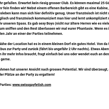
hr gefallen. Erwartet kein riesig grosser Club. Es können maximal 25 G
hr fein finden wir! Nebst einem offenen Barbereich gibt es eine Kabine,
sleben kann man sich hier definitiv genug. Unser französisch ist nicht s
lisch und französisch kommuniziert man hier und lernt unkompliziert 
iv unseren Spass. Es gab sexy Boys (nicht nur ältere Herren wie es viel
um sniffen und den Rest überlassen wir mal eurer Phantasie. Wenn es 
len Jahr an einer der Parties teilnehmen.
Nähe der Location hat es in einem kleinen Dorf ein gutes Hotel. Von da f
bus zur Party und zurück (fährt bis ungefähr 2 Uhr nachts). Etwas Abent
 ihr mehr Infos braucht, fragt einfach bei uns oder wendet euch an den
 gerne.
hmen hat unserer Ansicht nach grosses Potential. Wir sind überzeugt,
r Plätze an der Party zu ergattern!
arties: 
www.swissgayfetish.com