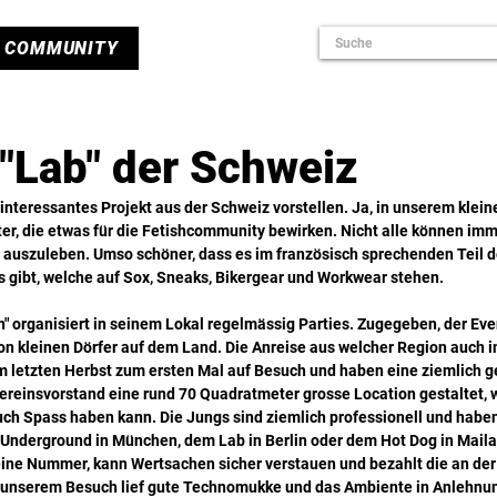
COMMUNITY
 "Lab" der Schweiz
interessantes Projekt aus der Schweiz vorstellen. Ja, in unserem klein
ter, die etwas für die Fetishcommunity bewirken. Nicht alle können imme
 auszuleben. Umso schöner, dass es im französisch sprechenden Teil d
s gibt, welche auf Sox, Sneaks, Bikergear und Workwear stehen.
" organisiert in seinem Lokal regelmässig Parties. Zugegeben, der Event
von kleinen Dörfer auf dem Land. Die Anreise aus welcher Region auch i
im letzten Herbst zum ersten Mal auf Besuch und haben eine ziemlich ge
 Vereinsvorstand eine rund 70 Quadratmeter grosse Location gestaltet, 
ch Spass haben kann. Die Jungs sind ziemlich professionell und haben 
Underground in München, dem Lab in Berlin oder dem Hot Dog in Maila
eine Nummer, kann Wertsachen sicher verstauen und bezahlt die an der
 unserem Besuch lief gute Technomukke und das Ambiente in Anlehnun