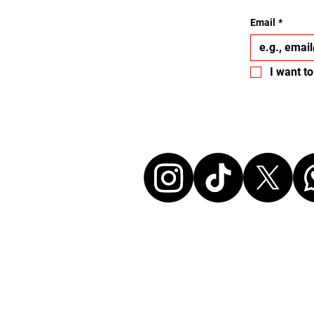
Email
*
I want to
Let's conne
Disclaimer:
All events listed here were chosen freely and
without any commercial affiliation to the or
neither in a business relationship with the 
organize these events. We make every effort