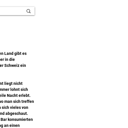
en Land gibt es 
r in die 
er Schweiz ein 
 liegt nicht 
mmer lohnt sich 
ile Nacht erlebt. 
wo man sich treffen 
sich vieles von 
nd abgeschaut. 
 Bar konsumierten 
g an einen 