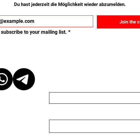
Du hast jederzeit die Möglichkeit wieder abzumelden.
Join the 
 subscribe to your mailing list.
*
ct
Schreib uns eine Nach
Name
Email
 at our discretion,
ganizer. We are
organizer nor do we
 to keep the