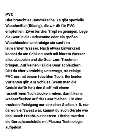
PVC
Hier braucht es Handwäsche. Es gibt spezielle 
Waschmittel (flüssig), die wir dir für PVC 
empfehlen. Zwei bis drei Tropfen genügen. Lege 
die Gear in die Badewanne oder ein großes 
Waschbecken und reinige sie sanft im 
lauwarmen Wasser. Nach etwas Einwirkzeit 
kannst du am Schluss noch mit klarem Wasser 
alles abspülen und die Gear zum Trocknen 
bringen. Auf keinen Fall die Gear schleudern! 
Bist du eher vorsichtig unterwegs, so reinige 
PVC nur mit einem feuchten Tuch. Bei beiden 
Varianten gilt: Am Schluss (wenn man die 
Geduld dafür hat) den Stoff mit einem 
fusselfreien Tuch trocken reiben, damit keine 
Wasserflecken auf der Gear bleiben. Für eine 
trockene Reinigung nur einzelner Stellen, z.B. nur 
da wo viel Sweat war, kannst du auch Geräte wie 
den Bosch FreshUp einsetzen. Hierbei werden 
die Geruchsmoleküle mit Plasma Technologie 
aufgelöst. 