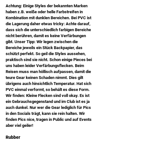
Achtung: Einige Styles der bekannten Marken 
haben z.B. weiße oder helle Farbstreifen in 
Kombination mit dunklen Bereichen. Bei PVC ist 
die Lagerung daher etwas tricky: Achte darauf, 
dass sich die unterschiedlich farbigen Bereiche 
nicht berühren, damit es keine Verfärbungen 
gibt. Unser Tipp: Wir legen zwischen die 
Bereiche jeweils ein Stück Backpapier, das 
schützt perfekt. So geil die Styles aussehen, 
praktisch sind sie nicht. Schon einige Pieces bei 
uns haben leider Verfärbungsflecken. Beim 
Reisen muss man höllisch aufpassen, damit die 
teure Gear keinen Schaden nimmt. Dies gilt 
übrigens auch hinsichtlich Temperatur. Hat sich 
PVC einmal verformt, so behält es diese Form. 
Wir finden: Kleine Flecken sind voll okay. Es ist 
ein Gebrauchsgegenstand und im Club ist es ja 
auch dunkel. Nur wer die Gear lediglich für Pics 
in den Socials trägt, kann sie rein halten. Wir 
finden Pics nice, tragen in Public und auf Events 
aber viel geiler!
Rubber