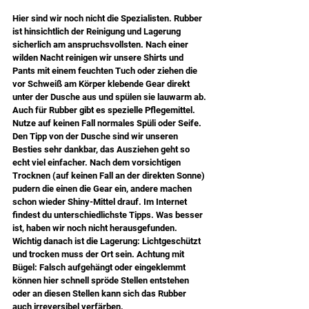
Hier sind wir noch nicht die Spezialisten. Rubber 
ist hinsichtlich der Reinigung und Lagerung 
sicherlich am anspruchsvollsten. Nach einer 
wilden Nacht reinigen wir unsere Shirts und 
Pants mit einem feuchten Tuch oder ziehen die 
vor Schweiß am Körper klebende Gear direkt 
unter der Dusche aus und spülen sie lauwarm ab. 
Auch für Rubber gibt es spezielle Pflegemittel. 
Nutze auf keinen Fall normales Spüli oder Seife. 
Den Tipp von der Dusche sind wir unseren 
Besties sehr dankbar, das Ausziehen geht so 
echt viel einfacher. Nach dem vorsichtigen 
Trocknen (auf keinen Fall an der direkten Sonne) 
pudern die einen die Gear ein, andere machen 
schon wieder Shiny-Mittel drauf. Im Internet 
findest du unterschiedlichste Tipps. Was besser 
ist, haben wir noch nicht herausgefunden. 
Wichtig danach ist die Lagerung: Lichtgeschützt 
und trocken muss der Ort sein. Achtung mit 
Bügel: Falsch aufgehängt oder eingeklemmt 
können hier schnell spröde Stellen entstehen 
oder an diesen Stellen kann sich das Rubber 
auch irreversibel verfärben.