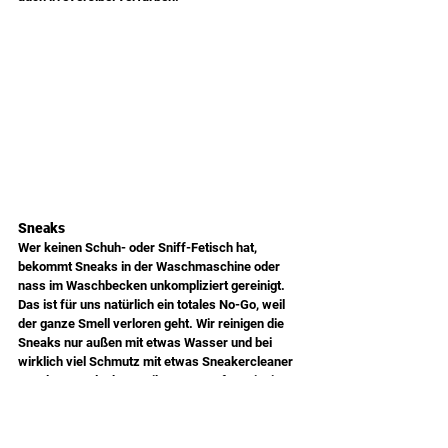
Sneaks
Wer keinen Schuh- oder Sniff-Fetisch hat, 
bekommt Sneaks in der Waschmaschine oder 
nass im Waschbecken unkompliziert gereinigt. 
Das ist für uns natürlich ein totales No-Go, weil 
der ganze Smell verloren geht. Wir reinigen die 
Sneaks nur außen mit etwas Wasser und bei 
wirklich viel Schmutz mit etwas Sneakercleaner 
aus dem Footlocker. Reibe 2-3 Tropfen mit einer 
sanften Bürste zu einem Schaum dann löst sich 
der Dreck. Aber sei vorsichtig: Zu viel Reiniger 
im Gewebe kann wochenlang dazu führen, dass 